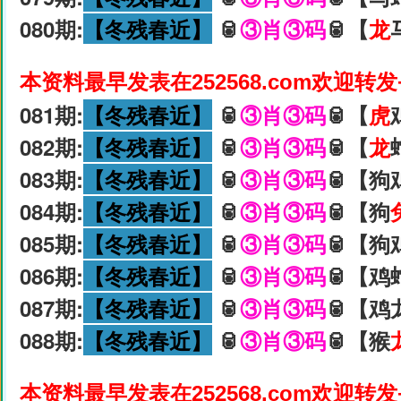
080期:
【冬残春近】
🥫
③肖③码
🥫【
龙
本资料最早发表在252568.com欢迎转发
081期:
【冬残春近】
🥫
③肖③码
🥫【
虎
082期:
【冬残春近】
🥫
③肖③码
🥫【
龙
083期:
【冬残春近】
🥫
③肖③码
🥫【狗鸡
084期:
【冬残春近】
🥫
③肖③码
🥫【狗
085期:
【冬残春近】
🥫
③肖③码
🥫【狗鸡
086期:
【冬残春近】
🥫
③肖③码
🥫【鸡
087期:
【冬残春近】
🥫
③肖③码
🥫【鸡
088期:
【冬残春近】
🥫
③肖③码
🥫【猴
本资料最早发表在252568.com欢迎转发