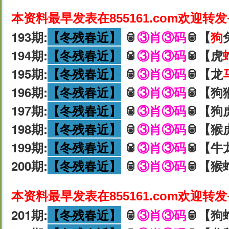
本资料最早发表在855161.com欢迎转发
193期:
【冬残春近】
🥫
③肖③码
🥫【
狗
194期:
【冬残春近】
🥫
③肖③码
🥫【虎
195期:
【冬残春近】
🥫
③肖③码
🥫【龙
196期:
【冬残春近】
🥫
③肖③码
🥫【狗猴
197期:
【冬残春近】
🥫
③肖③码
🥫【狗虎
198期:
【冬残春近】
🥫
③肖③码
🥫【猴
199期:
【冬残春近】
🥫
③肖③码
🥫【牛
200期:
【冬残春近】
🥫
③肖③码
🥫【猴蛇
本资料最早发表在855161.com欢迎转发
201期:
【冬残春近】
🥫
③肖③码
🥫【狗蛇