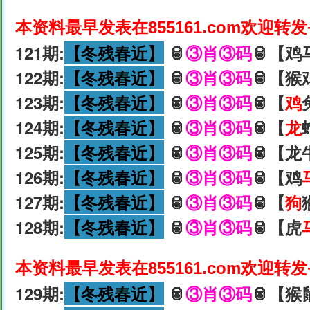
本资料最早发表在855161.com欢迎转发
121期:
【冬残春近】
🥫
③肖③码
🥫【鸡马
122期:
【冬残春近】
🥫
③肖③码
🥫【猴
123期:
【冬残春近】
🥫
③肖③码
🥫【
鸡
124期:
【冬残春近】
🥫
③肖③码
🥫【
龙
125期:
【冬残春近】
🥫
③肖③码
🥫【龙牛
126期:
【冬残春近】
🥫
③肖③码
🥫【鸡
127期:
【冬残春近】
🥫
③肖③码
🥫【
狗
128期:
【冬残春近】
🥫
③肖③码
🥫【虎
本资料最早发表在855161.com欢迎转发
129期:
【冬残春近】
🥫
③肖③码
🥫【猴鼠