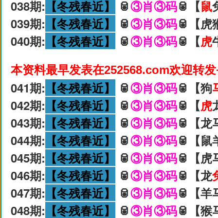
038期:
【冬残春近】
🥫
③肖③码
🥫【
鼠
039期:
【冬残春近】
🥫
③肖③码
🥫【虎猴
040期:
【冬残春近】
🥫
③肖③码
🥫【
虎
本资料最早发表在252568.com欢迎转发
041期:
【冬残春近】
🥫
③肖③码
🥫【狗
042期:
【冬残春近】
🥫
③肖③码
🥫【
虎
043期:
【冬残春近】
🥫
③肖③码
🥫【龙马
044期:
【冬残春近】
🥫
③肖③码
🥫【鼠
045期:
【冬残春近】
🥫
③肖③码
🥫【虎
046期:
【冬残春近】
🥫
③肖③码
🥫【龙
047期:
【冬残春近】
🥫
③肖③码
🥫【羊马
048期:
【冬残春近】
🥫
③肖③码
🥫【猴