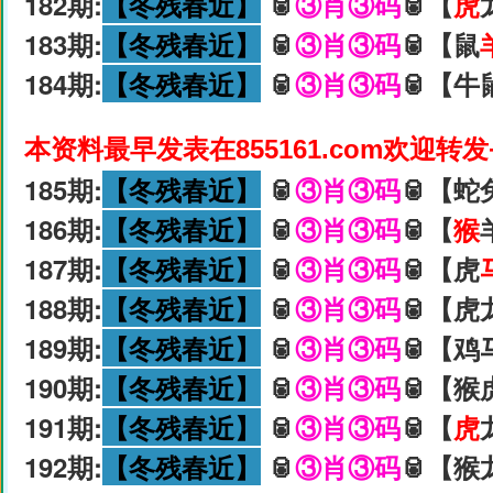
182期:
【冬残春近】
🥫
③肖③码
🥫【
虎
183期:
【冬残春近】
🥫
③肖③码
🥫【鼠
184期:
【冬残春近】
🥫
③肖③码
🥫【牛鼠
本资料最早发表在855161.com欢迎转发
185期:
【冬残春近】
🥫
③肖③码
🥫【蛇
186期:
【冬残春近】
🥫
③肖③码
🥫【
猴
187期:
【冬残春近】
🥫
③肖③码
🥫【虎
188期:
【冬残春近】
🥫
③肖③码
🥫【虎
189期:
【冬残春近】
🥫
③肖③码
🥫【鸡马
190期:
【冬残春近】
🥫
③肖③码
🥫【猴
191期:
【冬残春近】
🥫
③肖③码
🥫【
虎
192期:
【冬残春近】
🥫
③肖③码
🥫【猴龙