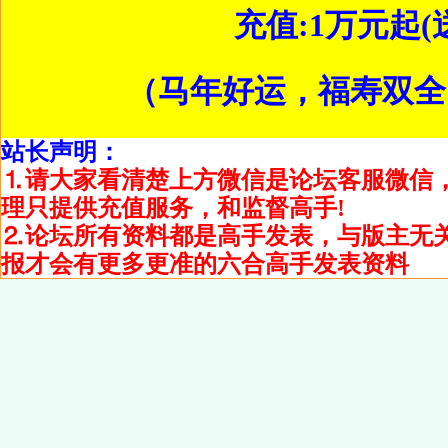
充值:1万元起(送
（马年好运，福寿双全
站长声明：
⒈请大家看清楚上方微信是论坛客服微信，
理只提供充值服务，和监督高手!
⒉论坛所有资料都是高手发表，与版主无关
报才会有更多更准的六合高手发表资料