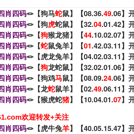
四肖四码
🪢【狗马
蛇
鼠】【08.36.
49
.06】开
四肖四码
🪢【狗
虎
蛇鼠】【32.
04
.01.42】开
四肖四码
🪢【
狗
猴龙猪】【
44
.10.02.07】
四肖四码
🪢【
蛇
鼠兔羊】【
01
.42.03.11】
四肖四码
🪢【虎龙兔羊】【04.02.03.11】开
四肖四码
🪢【
狗
龙蛇鼠】【32.02.01.06】开
四肖四码
🪢【狗鸡
马
鼠】【08.09.
24
.06】开
四肖四码
🪢【龙
蛇
鼠羊】【02.
49
.06.11】开
四肖四码
🪢【猴虎蛇
猪
】【10.04.01.
07
】开
1.com欢迎转发+关注
四肖四码
🪢【虎牛兔
羊
】【40.05.15.47】开