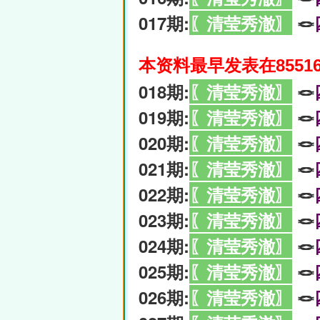
017期:
〖清莹秀澈〗
🪢
本资料最早发表在85516
018期:
〖清莹秀澈〗
🪢
019期:
〖清莹秀澈〗
🪢
020期:
〖清莹秀澈〗
🪢
021期:
〖清莹秀澈〗
🪢
022期:
〖清莹秀澈〗
🪢
023期:
〖清莹秀澈〗
🪢
024期:
〖清莹秀澈〗
🪢
025期:
〖清莹秀澈〗
🪢
026期:
〖清莹秀澈〗
🪢