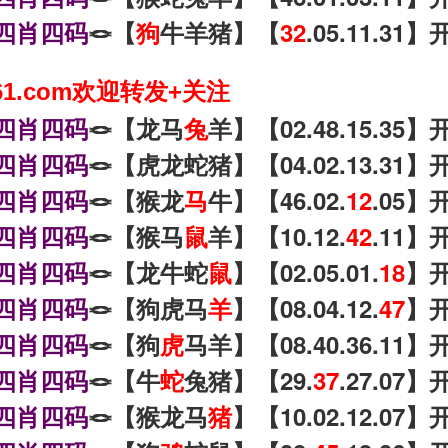
四肖四码
🪢【
狗
牛羊猪】【
32
.05.11.31】
1.com欢迎转发+关注
四肖四码
🪢【龙马
兔
羊】【02.48.15.35】开
四肖四码
🪢【虎龙蛇猪】【04.02.13.31】开
四肖四码
🪢【猴龙
马
牛】【46.02.
12
.05】开
四肖四码
🪢【猴马
鼠
羊】【10.12.
42
.11】开
四肖四码
🪢【龙牛蛇
鼠
】【02.05.01.
18
】开
四肖四码
🪢【狗虎马
羊
】【08.04.12.
47
】开
四肖四码
🪢【狗
虎
马羊】【08.40.36.11】开
四肖四码
🪢【牛
蛇
兔猪】【29.
37
.27.07】开
四肖四码
🪢【猴龙马
猪
】【10.02.12.07】开