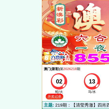
主题:
219期：【清莹秀澈】四肖