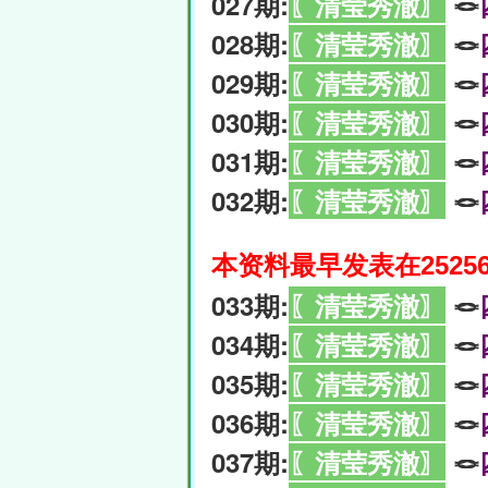
027期:
〖清莹秀澈〗
🪢
028期:
〖清莹秀澈〗
🪢
029期:
〖清莹秀澈〗
🪢
030期:
〖清莹秀澈〗
🪢
031期:
〖清莹秀澈〗
🪢
032期:
〖清莹秀澈〗
🪢
本资料最早发表在25256
033期:
〖清莹秀澈〗
🪢
034期:
〖清莹秀澈〗
🪢
035期:
〖清莹秀澈〗
🪢
036期:
〖清莹秀澈〗
🪢
037期:
〖清莹秀澈〗
🪢