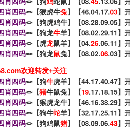
四肖四码
🪢【狗
鸡
蛇鼠】【08.
45
.13.06】开
四肖四码
🪢【猴虎牛
兔
】【46.04.17.
03
】开
四肖四码
🪢【狗虎鸡牛】【08.28.09.05】开
四肖四码
🪢【狗龙
牛
羊】【08.02.29.11】开
四肖四码
🪢【虎
龙
鼠羊】【04.
26
.06.11】开
四肖四码
🪢【狗龙
鼠
兔】【08.02.
06
.03】开
8.com欢迎转发+关注
四肖四码
🪢【狗
牛
虎羊】【44.17.40.47】开
四肖四码
🪢【
猪
牛鼠兔】【
19
.17.18.15】
四肖四码
🪢【猴虎龙牛】【46.16.38.29】开
四肖四码
🪢【狗牛
蛇
羊】【32.17.25.11】开
四肖四码
🪢【狗鸡鼠
猪
】【08.09.06.
43
】开