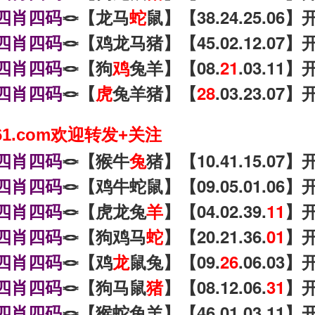
四肖四码
🪢【龙马
蛇
鼠】【38.24.25.06】开
四肖四码
🪢【鸡龙马猪】【45.02.12.07】开
四肖四码
🪢【狗
鸡
兔羊】【08.
21
.03.11】开
四肖四码
🪢【
虎
兔羊猪】【
28
.03.23.07】
1.com欢迎转发+关注
四肖四码
🪢【猴牛
兔
猪】【10.41.15.07】开
四肖四码
🪢【鸡牛蛇鼠】【09.05.01.06】开
四肖四码
🪢【虎龙兔
羊
】【04.02.39.
11
】开
四肖四码
🪢【狗鸡马
蛇
】【20.21.36.
01
】开
四肖四码
🪢【鸡
龙
鼠兔】【09.
26
.06.03】开
四肖四码
🪢【狗马鼠
猪
】【08.12.06.
31
】开
四肖四码
🪢【猴蛇兔羊】【46.01.03.11】开