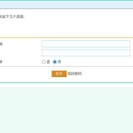
有如下几个原因:
名
录
是
否
找回密码