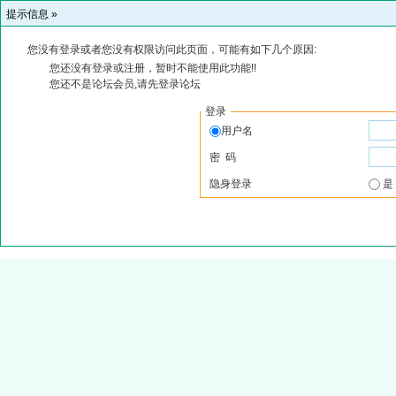
提示信息 »
您没有登录或者您没有权限访问此页面，可能有如下几个原因:
您还没有登录或注册，暂时不能使用此功能!!
您还不是论坛会员,请先登录论坛
登录
用户名
密 码
隐身登录