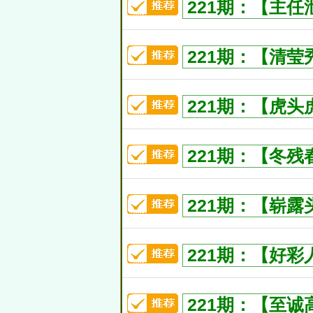
221期：【主
221期：【清
221期：【虎
221期：【冬
221期：【崭
221期：【好
221期：【至