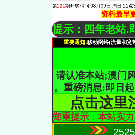
资料最早
温馨提示：四年老站.即时
重要通知:
移动网络(流量和宽
请认准本站;澳门风云
。重磅消息:即日起
点击这里
郑重提示：本站实力
2525