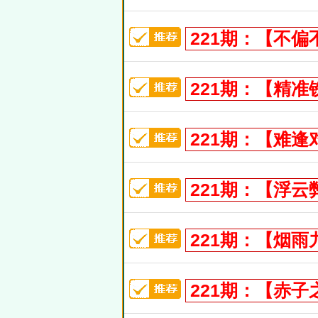
221期：【不偏
221期：【精
221期：【难逢
221期：【浮云
221期：【烟
221期：【赤