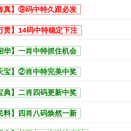
财传真】⑨码中特久跟必发
万贯】14码中特稳定下注
眼韶华】一肖中特抓住机会
华天宝】②肖中特完美中奖
富宝典】二肖四码更新中奖
宝民料】四肖八码焕然一新