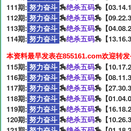
111期:
努力奋斗
🏇
绝杀五码
🏇【03.14.
112期:
努力奋斗
🏇
绝杀五码
🏇【09.22.
113期:
努力奋斗
🏇
绝杀五码
🏇【04.08.
114期:
努力奋斗
🏇
绝杀五码
🏇【13.16.
本资料最早发表在855161.com欢迎转发
115期:
努力奋斗
🏇
绝杀五码
🏇【10.17.
116期:
努力奋斗
🏇
绝杀五码
🏇【08.11.
117期:
努力奋斗
🏇
绝杀五码
🏇【27.30.
118期:
努力奋斗
🏇
绝杀五码
🏇【01.04.
119期:
努力奋斗
🏇
绝杀五码
🏇【16.18.
120期:
努力奋斗
🏇
绝杀五码
🏇【10.26.
121期:
努力奋斗
🏇
绝杀五码
🏇【01.18.