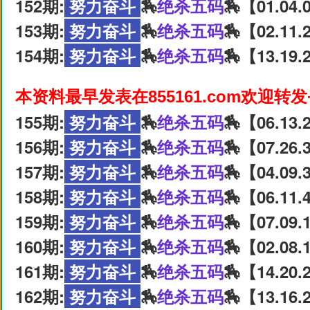
152期:
努力奋斗
🏇
绝杀五码
🏇【01.04.
153期:
努力奋斗
🏇
绝杀五码
🏇【02.11.
154期:
努力奋斗
🏇
绝杀五码
🏇【13.19.
本资料最早发表在855161.com欢迎转发
155期:
努力奋斗
🏇
绝杀五码
🏇【06.13.
156期:
努力奋斗
🏇
绝杀五码
🏇【07.26.
157期:
努力奋斗
🏇
绝杀五码
🏇【04.09.
158期:
努力奋斗
🏇
绝杀五码
🏇【06.11.
159期:
努力奋斗
🏇
绝杀五码
🏇【07.09.
160期:
努力奋斗
🏇
绝杀五码
🏇【02.08.
161期:
努力奋斗
🏇
绝杀五码
🏇【14.20.
162期:
努力奋斗
🏇
绝杀五码
🏇【13.16.