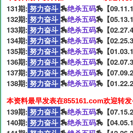
131期:
努力奋斗
🏇
绝杀五码
🏇【09.11.
132期:
努力奋斗
🏇
绝杀五码
🏇【05.13.
133期:
努力奋斗
🏇
绝杀五码
🏇【02.27.
134期:
努力奋斗
🏇
绝杀五码
🏇【02.25.
135期:
努力奋斗
🏇
绝杀五码
🏇【01.03.
136期:
努力奋斗
🏇
绝杀五码
🏇【02.07.
137期:
努力奋斗
🏇
绝杀五码
🏇【07.09.
138期:
努力奋斗
🏇
绝杀五码
🏇【01.22.
本资料最早发表在855161.com欢迎转发
139期:
努力奋斗
🏇
绝杀五码
🏇【07.15.
140期:
努力奋斗
🏇
绝杀五码
🏇【04.05.