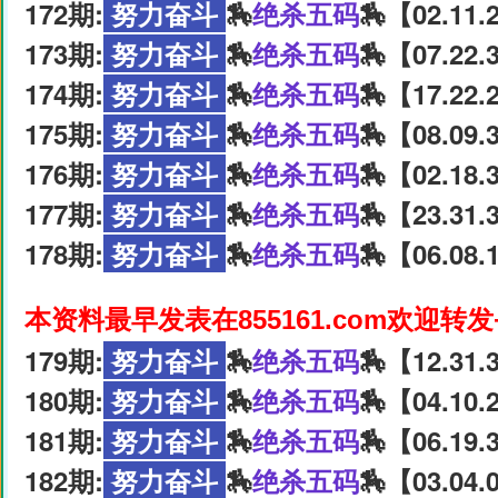
172期:
努力奋斗
🏇
绝杀五码
🏇【02.11.
173期:
努力奋斗
🏇
绝杀五码
🏇【07.22.
174期:
努力奋斗
🏇
绝杀五码
🏇【17.22.
175期:
努力奋斗
🏇
绝杀五码
🏇【08.09.
176期:
努力奋斗
🏇
绝杀五码
🏇【02.18.
177期:
努力奋斗
🏇
绝杀五码
🏇【23.31.
178期:
努力奋斗
🏇
绝杀五码
🏇【06.08.
本资料最早发表在855161.com欢迎转发
179期:
努力奋斗
🏇
绝杀五码
🏇【12.31.
180期:
努力奋斗
🏇
绝杀五码
🏇【04.10.
181期:
努力奋斗
🏇
绝杀五码
🏇【06.19.
182期:
努力奋斗
🏇
绝杀五码
🏇【03.04.