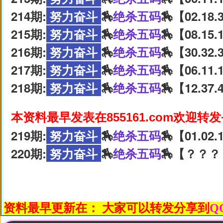
214期:
努力奋斗
🏇
绝杀五码
🏇【02.18.
215期:
努力奋斗
🏇
绝杀五码
🏇【08.15.
216期:
努力奋斗
🏇
绝杀五码
🏇【30.32.
217期:
努力奋斗
🏇
绝杀五码
🏇【06.11.
218期:
努力奋斗
🏇
绝杀五码
🏇【12.37.
本资料最早发表在855161.com欢迎转发
219期:
努力奋斗
🏇
绝杀五码
🏇【01.02.
220期:
努力奋斗
🏇
绝杀五码
🏇【？？？
资料最早更新在：
大家可以转发分享到
Q