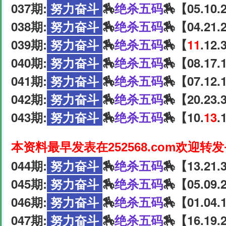
037期:
努力奋斗
🏇
绝杀五码
🏇【05.10.
038期:
努力奋斗
🏇
绝杀五码
🏇【04.21.
039期:
努力奋斗
🏇
绝杀五码
🏇【
11
.12.
040期:
努力奋斗
🏇
绝杀五码
🏇【08.17.
041期:
努力奋斗
🏇
绝杀五码
🏇【07.12.
042期:
努力奋斗
🏇
绝杀五码
🏇【20.23.
043期:
努力奋斗
🏇
绝杀五码
🏇【10.
13
.
本资料最早发表在252568.com欢迎转发
044期:
努力奋斗
🏇
绝杀五码
🏇【13.21.
045期:
努力奋斗
🏇
绝杀五码
🏇【05.09.
046期:
努力奋斗
🏇
绝杀五码
🏇【01.04.
047期:
努力奋斗
🏇
绝杀五码
🏇【16.19.