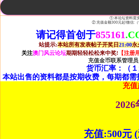
温
①:本论坛资料需
②:充值金额300元起!微信
请记得首创于
855161
.C
站提示:
本站所有发表帖子开奖日
21:00
永
关注
澳门风云论坛
期期轻轻松松来中奖!
【注册
充值金币联系管理员 微信 c
货币汇率：（１
本站出售的资料都是按期收费，每期都需
充值
20
充值:500元 