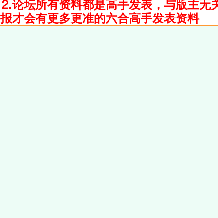
⒉论坛所有资料都是高手发表，与版主无关
报才会有更多更准的六合高手发表资料