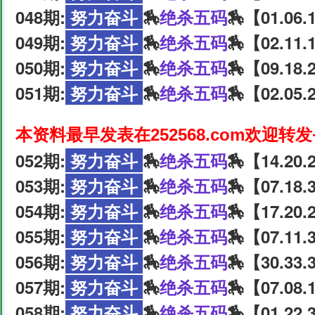
048期:
努力奋斗
🏇
绝杀五码
🏇【01.06.
049期:
努力奋斗
🏇
绝杀五码
🏇【02.11.
050期:
努力奋斗
🏇
绝杀五码
🏇【09.18.
051期:
努力奋斗
🏇
绝杀五码
🏇【02.05.
本资料最早发表在252568.com欢迎转发
052期:
努力奋斗
🏇
绝杀五码
🏇【14.20.2
053期:
努力奋斗
🏇
绝杀五码
🏇【07.18.
054期:
努力奋斗
🏇
绝杀五码
🏇【17.20.
055期:
努力奋斗
🏇
绝杀五码
🏇【07.11.
056期:
努力奋斗
🏇
绝杀五码
🏇【30.33.3
057期:
努力奋斗
🏇
绝杀五码
🏇【07.08.
058期:
努力奋斗
🏇
绝杀五码
🏇【01.22.