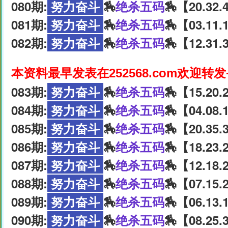
080期:
努力奋斗
🏇
绝杀五码
🏇【20.32.
081期:
努力奋斗
🏇
绝杀五码
🏇【03.11.
082期:
努力奋斗
🏇
绝杀五码
🏇【12.31.
本资料最早发表在252568.com欢迎转发
083期:
努力奋斗
🏇
绝杀五码
🏇【15.20.
084期:
努力奋斗
🏇
绝杀五码
🏇【04.08.
085期:
努力奋斗
🏇
绝杀五码
🏇【20.35.
086期:
努力奋斗
🏇
绝杀五码
🏇【18.23.
087期:
努力奋斗
🏇
绝杀五码
🏇【12.18.
088期:
努力奋斗
🏇
绝杀五码
🏇【07.15.
089期:
努力奋斗
🏇
绝杀五码
🏇【06.13.
090期:
努力奋斗
🏇
绝杀五码
🏇【08.25.