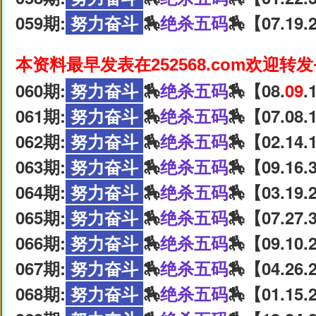
059期:
努力奋斗
🏇
绝杀五码
🏇【07.19.
本资料最早发表在252568.com欢迎转发
060期:
努力奋斗
🏇
绝杀五码
🏇【08.
09
.
061期:
努力奋斗
🏇
绝杀五码
🏇【07.08.
062期:
努力奋斗
🏇
绝杀五码
🏇【02.14.
063期:
努力奋斗
🏇
绝杀五码
🏇【09.16.
064期:
努力奋斗
🏇
绝杀五码
🏇【03.19.
065期:
努力奋斗
🏇
绝杀五码
🏇【07.27.
066期:
努力奋斗
🏇
绝杀五码
🏇【09.10.
067期:
努力奋斗
🏇
绝杀五码
🏇【04.26.
068期:
努力奋斗
🏇
绝杀五码
🏇【01.15.