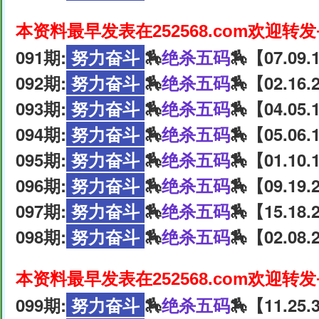
本资料最早发表在252568.com欢迎转发
091期:
努力奋斗
🏇
绝杀五码
🏇【07.09.
092期:
努力奋斗
🏇
绝杀五码
🏇【02.16.
093期:
努力奋斗
🏇
绝杀五码
🏇【04.05.
094期:
努力奋斗
🏇
绝杀五码
🏇【05.06.
095期:
努力奋斗
🏇
绝杀五码
🏇【01.10.
096期:
努力奋斗
🏇
绝杀五码
🏇【09.19.
097期:
努力奋斗
🏇
绝杀五码
🏇【15.18.
098期:
努力奋斗
🏇
绝杀五码
🏇【02.08.
本资料最早发表在252568.com欢迎转发
099期:
努力奋斗
🏇
绝杀五码
🏇【11.25.